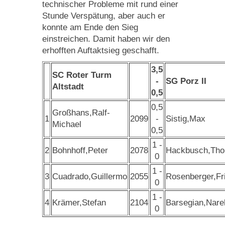
technischer Probleme mit rund einer
Stunde Verspätung, aber auch er
konnte am Ende den Sieg
einstreichen. Damit haben wir den
erhofften Auftaktsieg geschafft.
3,5
SC Roter Turm
-
SG Porz II
Altstadt
0,5
0,5
Großhans,Ralf-
1
2099
-
Sistig,Max
Michael
0,5
1 -
2
Bohnhoff,Peter
2078
Hackbusch,Th
0
1 -
3
Cuadrado,Guillermo
2055
Rosenberger,Fr
0
1 -
4
Krämer,Stefan
2104
Barsegian,Nare
0