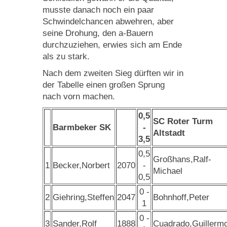
musste danach noch ein paar
Schwindelchancen abwehren, aber
seine Drohung, den a-Bauern
durchzuziehen, erwies sich am Ende
als zu stark.
Nach dem zweiten Sieg dürften wir in
der Tabelle einen großen Sprung
nach vorn machen.
0,5
SC Roter Turm
Barmbeker SK
-
Altstadt
3,5
0,5
Großhans,Ralf-
1
Becker,Norbert
2070
-
Michael
0,5
0 -
2
Giehring,Steffen
2047
Bohnhoff,Peter
1
0 -
3
Sander,Rolf
1888
Cuadrado,Guillerm