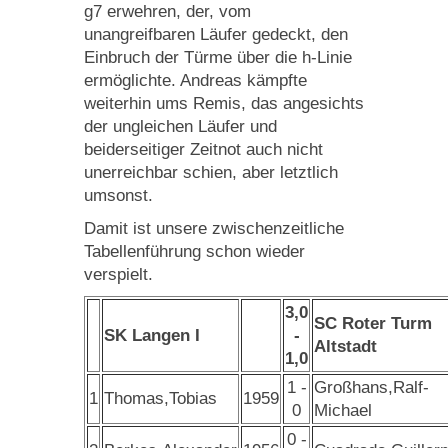
g7 erwehren, der, vom
unangreifbaren Läufer gedeckt, den
Einbruch der Türme über die h-Linie
ermöglichte. Andreas kämpfte
weiterhin ums Remis, das angesichts
der ungleichen Läufer und
beiderseitiger Zeitnot auch nicht
unerreichbar schien, aber letztlich
umsonst.
Damit ist unsere zwischenzeitliche
Tabellenführung schon wieder
verspielt.
3,0
SC Roter Turm
SK Langen I
-
Altstadt
1,0
1 -
Großhans,Ralf-
1
Thomas,Tobias
1959
0
Michael
0 -