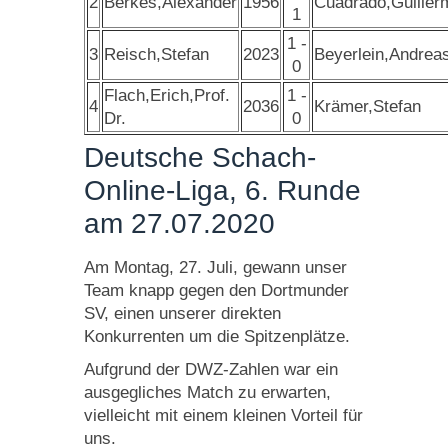
2
Berkes,Alexander
1956
Cuadrado,Guiller
1
1 -
3
Reisch,Stefan
2023
Beyerlein,Andreas
0
Flach,Erich,Prof.
1 -
4
2036
Krämer,Stefan
Dr.
0
Deutsche Schach-
Online-Liga, 6. Runde
am 27.07.2020
Am Montag, 27. Juli, gewann unser
Team knapp gegen den Dortmunder
SV, einen unserer direkten
Konkurrenten um die Spitzenplätze.
Aufgrund der DWZ-Zahlen war ein
ausgegliches Match zu erwarten,
vielleicht mit einem kleinen Vorteil für
uns.