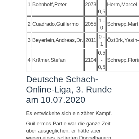
1
Bohnhoff,Peter
2078
-
Herm,Marcel
0,5
1 -
2
Cuadrado,Guillermo
2055
Schrepp,Marti
0
0 -
3
Beyerlein,Andreas,Dr.
2011
Öztürk,Yasin
1
0,5
4
Krämer,Stefan
2104
-
Schrepp,Flori
0,5
Deutsche Schach-
Online-Liga, 3. Runde
am 10.07.2020
Es entwickelte sich ein zäher Kampf.
Guillermos Partie war die ganze Zeit
über ausgeglichen, er hätte aber
wegen eines isolierten Doppelbauern