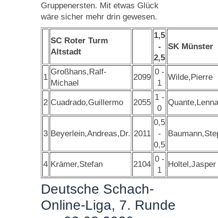
Gruppenersten. Mit etwas Glück
wäre sicher mehr drin gewesen.
1,5
SC Roter Turm
-
SK Münster
Altstadt
2,5
Großhans,Ralf-
0 -
1
2099
Wilde,Pierre
Michael
1
1 -
2
Cuadrado,Guillermo
2055
Quante,Lenna
0
0,5
3
Beyerlein,Andreas,Dr.
2011
-
Baumann,Ste
0,5
0 -
4
Krämer,Stefan
2104
Holtel,Jasper
1
Deutsche Schach-
Online-Liga, 7. Runde