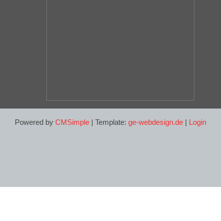
Powered by
CMSimple
| Template:
ge-webdesign.de
|
Login