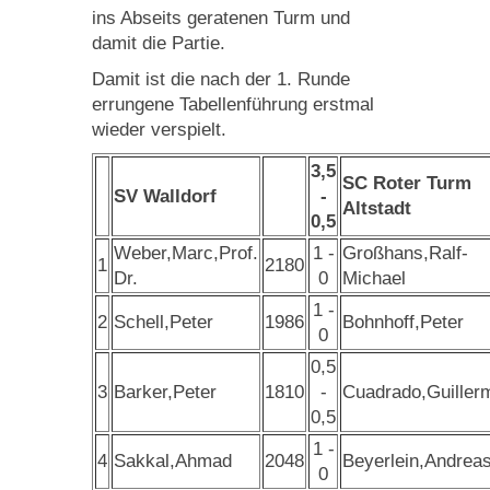
ins Abseits geratenen Turm und
damit die Partie.
Damit ist die nach der 1. Runde
errungene Tabellenführung erstmal
wieder verspielt.
3,5
SC Roter Turm
SV Walldorf
-
Altstadt
0,5
Weber,Marc,Prof.
1 -
Großhans,Ralf-
1
2180
Dr.
0
Michael
1 -
2
Schell,Peter
1986
Bohnhoff,Peter
0
0,5
3
Barker,Peter
1810
-
Cuadrado,Guiller
0,5
1 -
4
Sakkal,Ahmad
2048
Beyerlein,Andreas
0