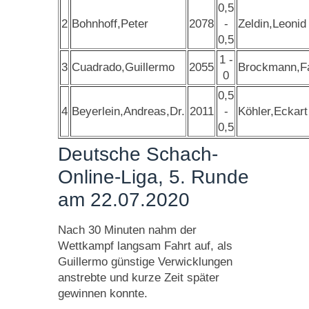
0,5
2
Bohnhoff,Peter
2078
-
Zeldin,Leonid
0,5
1 -
3
Cuadrado,Guillermo
2055
Brockmann,F
0
0,5
4
Beyerlein,Andreas,Dr.
2011
-
Köhler,Eckart
0,5
Deutsche Schach-
Online-Liga, 5. Runde
am 22.07.2020
Nach 30 Minuten nahm der
Wettkampf langsam Fahrt auf, als
Guillermo günstige Verwicklungen
anstrebte und kurze Zeit später
gewinnen konnte.