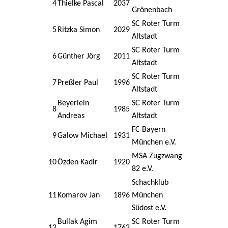
4
Thielke Pascal
2037
Grönenbach
SC Roter Turm
5
Ritzka Simon
2029
Altstadt
SC Roter Turm
6
Günther Jörg
2011
Altstadt
SC Roter Turm
7
Preßler Paul
1996
Altstadt
Beyerlein
SC Roter Turm
8
1985
Andreas
Altstadt
FC Bayern
9
Galow Michael
1931
München e.V.
MSA Zugzwang
10
Özden Kadir
1920
82 e.V.
Schachklub
11
Komarov Jan
1896
München
Südost e.V.
Bullak Agim
SC Roter Turm