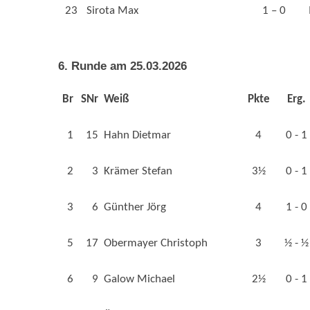
23
Sirota Max
1 – 0
6. Runde am 25.03.2026
Br
SNr
Weiß
Pkte
Erg.
1
15
Hahn Dietmar
4
0 - 1
2
3
Krämer Stefan
3½
0 - 1
3
6
Günther Jörg
4
1 - 0
5
17
Obermayer Christoph
3
½ - ½
6
9
Galow Michael
2½
0 - 1