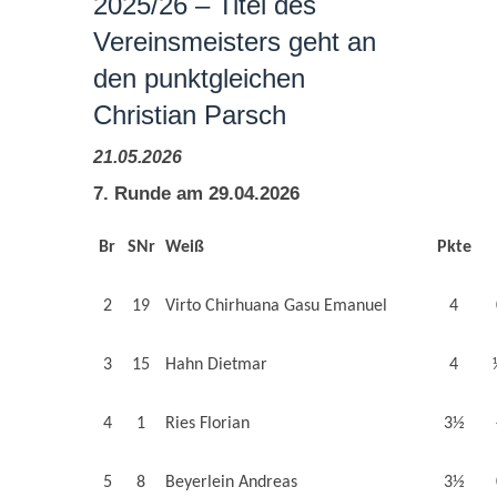
2025/26 – Titel des
Vereinsmeisters geht an
den punktgleichen
Christian Parsch
21.05.2026
7. Runde am 29.04.2026
Br
SNr
Weiß
Pkte
2
19
Virto Chirhuana Gasu Emanuel
4
3
15
Hahn Dietmar
4
4
1
Ries Florian
3½
5
8
Beyerlein Andreas
3½