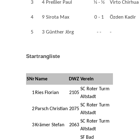
3
4
Preßler Paul
½ - ½
Virto Chirhu
4
9
Sirota Max
0 - 1
Özden Kadir
5
3
Günther Jörg
- -
-
Startrangliste
SNr
Name
DWZ
Verein
SC Roter Turm
1
Ries Florian
2105
Altstadt
SC Roter Turm
2
Parsch Christian
2075
Altstadt
SC Roter Turm
3
Krämer Stefan
2063
Altstadt
SF Bad