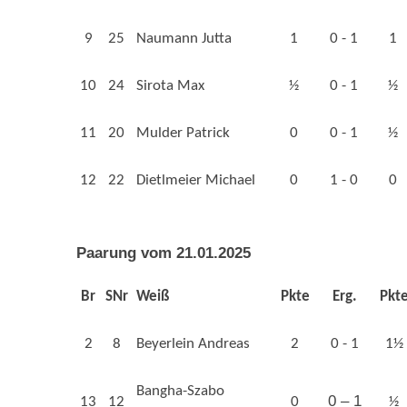
9
25
Naumann Jutta
1
0 - 1
1
10
24
Sirota Max
½
0 - 1
½
11
20
Mulder Patrick
0
0 - 1
½
12
22
Dietlmeier Michael
0
1 - 0
0
Paarung vom 21.01.2025
Br
SNr
Weiß
Pkte
Erg.
Pkt
2
8
Beyerlein Andreas
2
0 - 1
1½
Bangha-Szabo
0 – 1
13
12
0
½