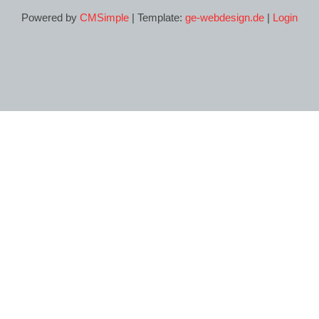
Powered by
CMSimple
| Template:
ge-webdesign.de
|
Login