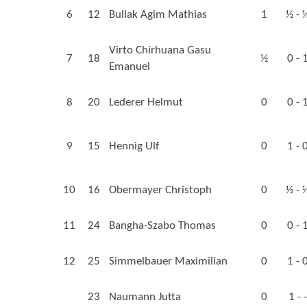
6
12
Bullak Agim Mathias
1
½ - 
Virto Chirhuana Gasu
7
18
½
0 - 
Emanuel
8
20
Lederer Helmut
0
0 - 
9
15
Hennig Ulf
0
1 - 
10
16
Obermayer Christoph
0
½ - 
11
24
Bangha-Szabo Thomas
0
0 - 
12
25
Simmelbauer Maximilian
0
1 - 
23
Naumann Jutta
0
1 - -