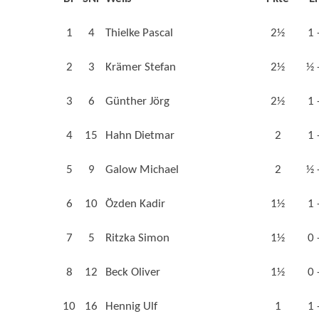
1
4
Thielke Pascal
2½
1 
2
3
Krämer Stefan
2½
½ 
3
6
Günther Jörg
2½
1 
4
15
Hahn Dietmar
2
1 
5
9
Galow Michael
2
½ 
6
10
Özden Kadir
1½
1 
7
5
Ritzka Simon
1½
0 
8
12
Beck Oliver
1½
0 
10
16
Hennig Ulf
1
1 