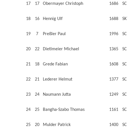
17
17
Obermayer Christoph
1686
SC
18
16
Hennig Ulf
1688
SK
19
7
Preßler Paul
1996
SC
20
22
Dietlmeier Michael
1365
SC
21
18
Grede Fabian
1608
SC
22
21
Lederer Helmut
1377
SC
23
24
Naumann Jutta
1249
SC
24
25
Bangha-Szabo Thomas
1161
SC
25
20
Mulder Patrick
1400
SC