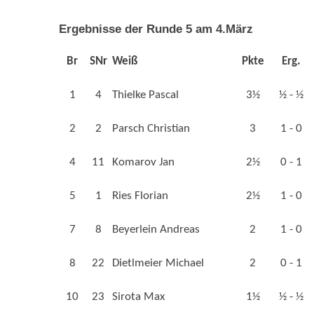
Ergebnisse der Runde 5 am 4.März
Br
SNr
Weiß
Pkte
Erg.
1
4
Thielke Pascal
3½
½ - ½
2
2
Parsch Christian
3
1 - 0
4
11
Komarov Jan
2½
0 - 1
5
1
Ries Florian
2½
1 - 0
7
8
Beyerlein Andreas
2
1 - 0
8
22
Dietlmeier Michael
2
0 - 1
10
23
Sirota Max
1½
½ - ½