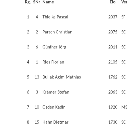
Rg.
SNr
Name
Elo
Ve
1
4
Thielke Pascal
2037
SF
2
2
Parsch Christian
2075
SC
3
6
Günther Jörg
2011
SC
4
1
Ries Florian
2105
SC
5
13
Bullak Agim Mathias
1762
SC
6
3
Krämer Stefan
2063
SC
7
10
Özden Kadir
1920
MS
8
15
Hahn Dietmar
1730
SC