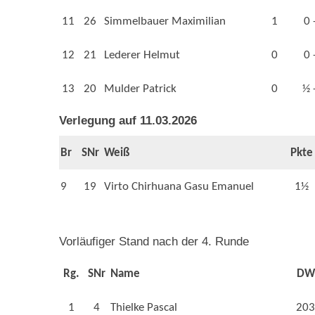
11
26
Simmelbauer Maximilian
1
0 
12
21
Lederer Helmut
0
0 
13
20
Mulder Patrick
0
½ 
Verlegung auf 11.03.2026
Br
SNr
Weiß
Pkte
9
19
Virto Chirhuana Gasu Emanuel
1½
Vorläufiger
Stand nach der 4. Runde
Rg.
SNr
Name
DW
1
4
Thielke Pascal
203