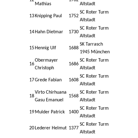
12
1762
Mathias
Altstadt
SC Roter Turm
13
Knipping Paul
1752
Altstadt
SC Roter Turm
14
Hahn Dietmar
1730
Altstadt
SK Tarrasch
15
Hennig Ulf
1688
1945 München
Obermayer
SC Roter Turm
16
1686
Christoph
Altstadt
SC Roter Turm
17
Grede Fabian
1608
Altstadt
Virto Chirhuana
SC Roter Turm
18
1568
Gasu Emanuel
Altstadt
SC Roter Turm
19
Mulder Patrick
1400
Altstadt
SC Roter Turm
20
Lederer Helmut
1377
Altstadt