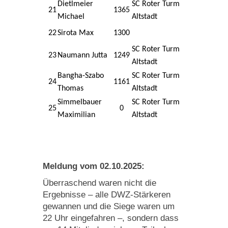
Dietlmeier
SC Roter Turm
21
1365
Michael
Altstadt
22
Sirota Max
1300
SC Roter Turm
23
Naumann Jutta
1249
Altstadt
Bangha-Szabo
SC Roter Turm
24
1161
Thomas
Altstadt
Simmelbauer
SC Roter Turm
25
0
Maximilian
Altstadt
Meldung vom 02.10.2025:
Überraschend waren nicht die
Ergebnisse – alle DWZ-Stärkeren
gewannen und die Siege waren um
22 Uhr eingefahren –, sondern dass