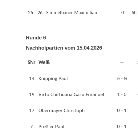
26
26
Simmelbauer Maximilian
0
SC
Runde 6
Nachholpartien vom 15.04.2026
–
SNr
Weiß
14
Knipping Paul
½ - ½
19
Virto Chirhuana Gasu Emanuel
1 - 0
17
Obermayer Christoph
0 - 1
7
Preßler Paul
0 - 1