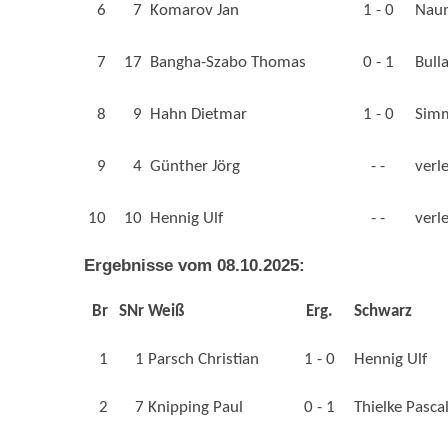
6
7
Komarov Jan
1 - 0
Naum
7
17
Bangha-Szabo Thomas
0 - 1
Bull
8
9
Hahn Dietmar
1 - 0
Simm
9
4
Günther Jörg
- -
verl
10
10
Hennig Ulf
- -
verl
Ergebnisse vom 08.10.2025:
Br
SNr
Weiß
Erg.
Schwarz
1
1
Parsch Christian
1 - 0
Hennig Ulf
2
7
Knipping Paul
0 - 1
Thielke Pasca