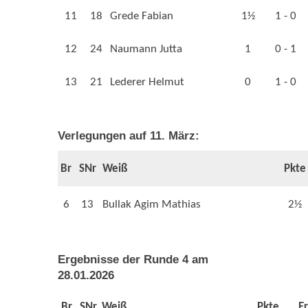
11
18
Grede Fabian
1½
1 - 0
12
24
Naumann Jutta
1
0 - 1
13
21
Lederer Helmut
0
1 - 0
Verlegungen auf 11. März:
Br
SNr
Weiß
Pkte
6
13
Bullak Agim Mathias
2½
Ergebnisse der Runde 4 am
28.01.2026
Br
SNr
Weiß
Pkte
Er