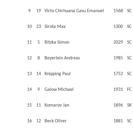
9
19
Virto Chirhuana Gasu Emanuel
1568
SC
10
23
Sirota Max
1300
SC
11
5
Ritzka Simon
2029
SC
12
8
Beyerlein Andreas
1985
SC
13
14
Knipping Paul
1752
SC
14
9
Galow Michael
1931
FC
15
11
Komarov Jan
1896
SK
16
12
Beck Oliver
1881
SC