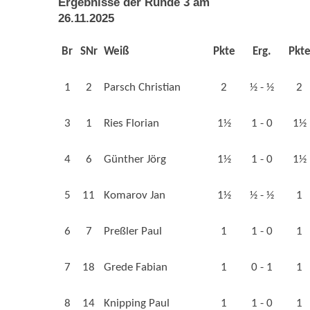
Ergebnisse der Runde 3 am
26.11.2025
Br
SNr
Weiß
Pkte
Erg.
Pkt
1
2
Parsch Christian
2
½ - ½
2
3
1
Ries Florian
1½
1 - 0
1½
4
6
Günther Jörg
1½
1 - 0
1½
5
11
Komarov Jan
1½
½ - ½
1
6
7
Preßler Paul
1
1 - 0
1
7
18
Grede Fabian
1
0 - 1
1
8
14
Knipping Paul
1
1 - 0
1