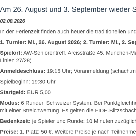
Am 26. August und 3. September wieder 
02.08.2026
In der Ferienzeit finden auch heuer die traditionellen u
1. Turnier: Mi., 26. August 2026; 2. Turnier: Mi., 2. 
Spielort:
AW-Seniorentreff, Arcisstraße 45, München-Max
Linien 27/28)
Anmeldeschluss:
19:15 Uhr; Voranmeldung (schach.m
Spielbeginn: 19:30 Uhr
Startgeld:
EUR 5,00
Modus:
6 Runden Schweizer System. Bei Punktgleichhei
mit einer Streichwertung. Es gelten die FIDE-Blitz­schac
Bedenkzeit:
je Spieler und Runde: 10 Minuten zuzügli
Preise:
1. Platz: 50 €. Weitere Preise je nach Teilnehme